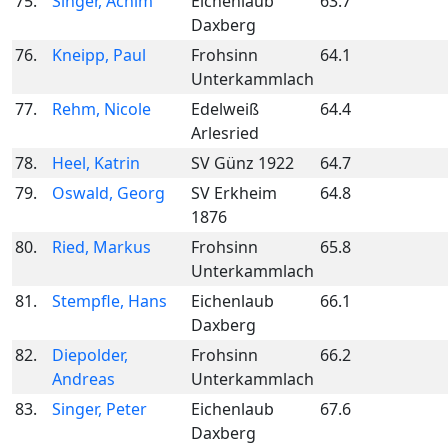
75.
Singer, Achim
Eichenlaub
63.7
Daxberg
76.
Kneipp, Paul
Frohsinn
64.1
Unterkammlach
77.
Rehm, Nicole
Edelweiß
64.4
Arlesried
78.
Heel, Katrin
SV Günz 1922
64.7
79.
Oswald, Georg
SV Erkheim
64.8
1876
80.
Ried, Markus
Frohsinn
65.8
Unterkammlach
81.
Stempfle, Hans
Eichenlaub
66.1
Daxberg
82.
Diepolder,
Frohsinn
66.2
Andreas
Unterkammlach
83.
Singer, Peter
Eichenlaub
67.6
Daxberg