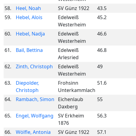
58.
Heel, Noah
SV Günz 1922
43.5
59.
Hebel, Alois
Edelweiß
45.2
Westerheim
60.
Hebel, Nadja
Edelweiß
46.6
Westerheim
61.
Bail, Bettina
Edelweiß
46.8
Arlesried
62.
Zinth, Christoph
Edelweiß
49
Westerheim
63.
Diepolder,
Frohsinn
51.6
Christoph
Unterkammlach
64.
Rambach, Simon
Eichenlaub
55
Daxberg
65.
Engel, Wolfgang
SV Erkheim
56.3
1876
66.
Wölfle, Antonia
SV Günz 1922
57.1