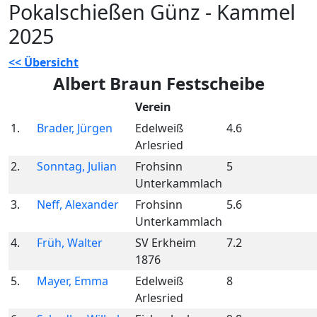
Pokalschießen Günz - Kammel
2025
<< Übersicht
Albert Braun Festscheibe
Verein
1.
Brader, Jürgen
Edelweiß
4.6
Arlesried
2.
Sonntag, Julian
Frohsinn
5
Unterkammlach
3.
Neff, Alexander
Frohsinn
5.6
Unterkammlach
4.
Früh, Walter
SV Erkheim
7.2
1876
5.
Mayer, Emma
Edelweiß
8
Arlesried