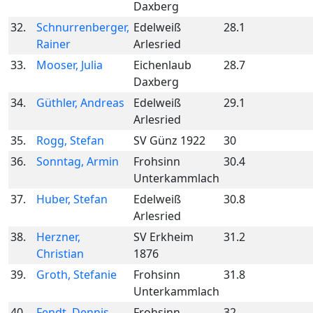
Daxberg
32.
Schnurrenberger,
Edelweiß
28.1
Rainer
Arlesried
33.
Mooser, Julia
Eichenlaub
28.7
Daxberg
34.
Güthler, Andreas
Edelweiß
29.1
Arlesried
35.
Rogg, Stefan
SV Günz 1922
30
36.
Sonntag, Armin
Frohsinn
30.4
Unterkammlach
37.
Huber, Stefan
Edelweiß
30.8
Arlesried
38.
Herzner,
SV Erkheim
31.2
Christian
1876
39.
Groth, Stefanie
Frohsinn
31.8
Unterkammlach
40.
Fendt, Dennis
Frohsinn
32