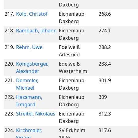
Daxberg
217.
Kolb, Christof
Eichenlaub
268.6
Daxberg
218.
Rambach, Johann
Eichenlaub
274.1
Daxberg
219.
Rehm, Uwe
Edelweiß
288.2
Arlesried
220.
Königsberger,
Edelweiß
288.4
Alexander
Westerheim
221.
Demmler,
Eichenlaub
301.9
Michael
Daxberg
222.
Hassmann,
Eichenlaub
309
Irmgard
Daxberg
223.
Streitel, Nikolaus
Eichenlaub
312.3
Daxberg
224.
Kirchmaier,
SV Erkheim
317.6
Simon
1876