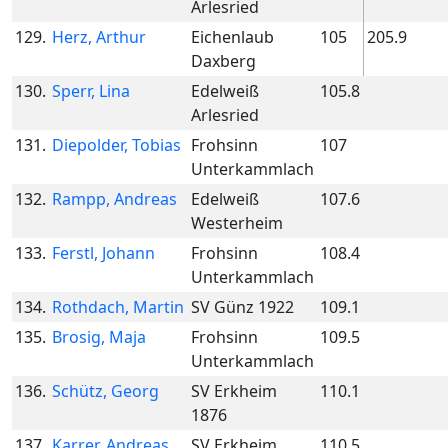
Arlesried
129.
Herz, Arthur
Eichenlaub
105
205.9
Daxberg
130.
Sperr, Lina
Edelweiß
105.8
Arlesried
131.
Diepolder, Tobias
Frohsinn
107
Unterkammlach
132.
Rampp, Andreas
Edelweiß
107.6
Westerheim
133.
Ferstl, Johann
Frohsinn
108.4
Unterkammlach
134.
Rothdach, Martin
SV Günz 1922
109.1
135.
Brosig, Maja
Frohsinn
109.5
Unterkammlach
136.
Schütz, Georg
SV Erkheim
110.1
1876
137.
Karrer, Andreas
SV Erkheim
110.5