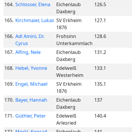
164.
Schlosser, Elena
Eichenlaub
126.5
Daxberg
165.
Kirchmaier, Lukas
SV Erkheim
127.1
1876
166.
Adl Amini, Dr.
Frohsinn
128.6
Cyrus
Unterkammlach
167.
Alfing, Nele
Eichenlaub
131.2
Daxberg
168.
Hebel, Yvonne
Edelweiß
133.1
Westerheim
169.
Engel, Michael
SV Erkheim
135.1
1876
170.
Bayer, Hannah
Eichenlaub
137
Daxberg
171.
Güthler, Peter
Edelweiß
140.4
Arlesried
172.
Merkl, Konrad
Eichenlaub
141