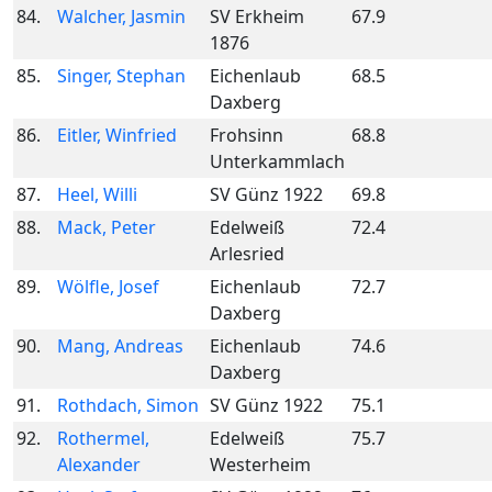
84.
Walcher, Jasmin
SV Erkheim
67.9
1876
85.
Singer, Stephan
Eichenlaub
68.5
Daxberg
86.
Eitler, Winfried
Frohsinn
68.8
Unterkammlach
87.
Heel, Willi
SV Günz 1922
69.8
88.
Mack, Peter
Edelweiß
72.4
Arlesried
89.
Wölfle, Josef
Eichenlaub
72.7
Daxberg
90.
Mang, Andreas
Eichenlaub
74.6
Daxberg
91.
Rothdach, Simon
SV Günz 1922
75.1
92.
Rothermel,
Edelweiß
75.7
Alexander
Westerheim