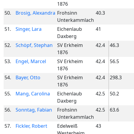
1876
50.
Brosig, Alexandra
Frohsinn
40.3
Unterkammlach
51.
Singer, Lara
Eichenlaub
41
Daxberg
52.
Schöpf, Stephan
SV Erkheim
42.4
46.3
1876
53.
Engel, Marcel
SV Erkheim
42.4
56.5
1876
54.
Bayer, Otto
SV Erkheim
42.4
298.3
1876
55.
Mang, Carolina
Eichenlaub
42.5
50.2
Daxberg
56.
Sonntag, Fabian
Frohsinn
42.5
63.6
Unterkammlach
57.
Fickler, Robert
Edelweiß
43
Westerheim