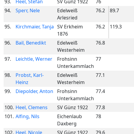
93.
Heel, Stefan
SV Günz 1922
76
94.
Sperr, Nele
Edelweiß
76.2
89.7
Arlesried
95.
Kirchmaier, Tanja
SV Erkheim
76.2
119.3
1876
96.
Bail, Benedikt
Edelweiß
76.8
Westerheim
97.
Leichtle, Werner
Frohsinn
77
Unterkammlach
98.
Probst, Karl-
Edelweiß
77.1
Heinz
Westerheim
99.
Diepolder, Anton
Frohsinn
77.4
Unterkammlach
100.
Heel, Clemens
SV Günz 1922
77.8
101.
Alfing, Nils
Eichenlaub
78
Daxberg
102.
Heel, Nicole
SV Günz 1922
79.6