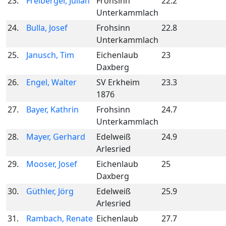
23.
Freiberger, Julian
Frohsinn
22.2
Unterkammlach
24.
Bulla, Josef
Frohsinn
22.8
Unterkammlach
25.
Janusch, Tim
Eichenlaub
23
Daxberg
26.
Engel, Walter
SV Erkheim
23.3
1876
27.
Bayer, Kathrin
Frohsinn
24.7
Unterkammlach
28.
Mayer, Gerhard
Edelweiß
24.9
Arlesried
29.
Mooser, Josef
Eichenlaub
25
Daxberg
30.
Güthler, Jörg
Edelweiß
25.9
Arlesried
31.
Rambach, Renate
Eichenlaub
27.7