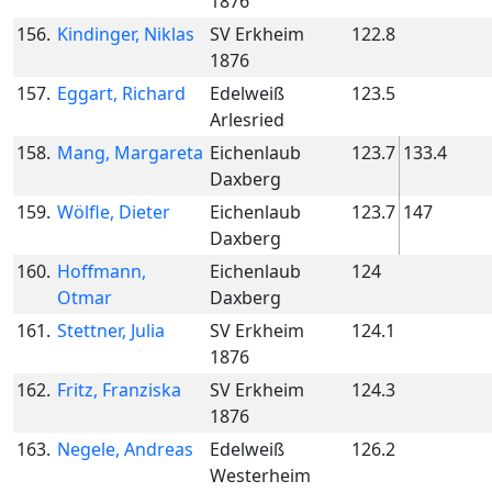
1876
156.
Kindinger, Niklas
SV Erkheim
122.8
1876
157.
Eggart, Richard
Edelweiß
123.5
Arlesried
158.
Mang, Margareta
Eichenlaub
123.7
133.4
Daxberg
159.
Wölfle, Dieter
Eichenlaub
123.7
147
Daxberg
160.
Hoffmann,
Eichenlaub
124
Otmar
Daxberg
161.
Stettner, Julia
SV Erkheim
124.1
1876
162.
Fritz, Franziska
SV Erkheim
124.3
1876
163.
Negele, Andreas
Edelweiß
126.2
Westerheim