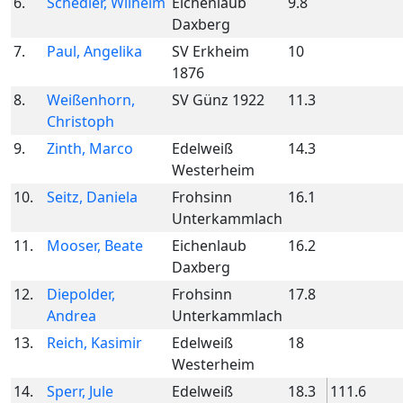
6.
Schedler, Wilhelm
Eichenlaub
9.8
Daxberg
7.
Paul, Angelika
SV Erkheim
10
1876
8.
Weißenhorn,
SV Günz 1922
11.3
Christoph
9.
Zinth, Marco
Edelweiß
14.3
Westerheim
10.
Seitz, Daniela
Frohsinn
16.1
Unterkammlach
11.
Mooser, Beate
Eichenlaub
16.2
Daxberg
12.
Diepolder,
Frohsinn
17.8
Andrea
Unterkammlach
13.
Reich, Kasimir
Edelweiß
18
Westerheim
14.
Sperr, Jule
Edelweiß
18.3
111.6