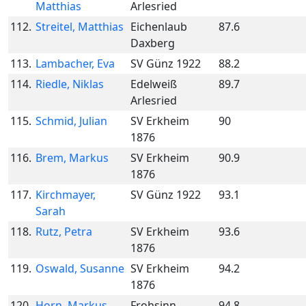
Matthias
Arlesried
112.
Streitel, Matthias
Eichenlaub
87.6
Daxberg
113.
Lambacher, Eva
SV Günz 1922
88.2
114.
Riedle, Niklas
Edelweiß
89.7
Arlesried
115.
Schmid, Julian
SV Erkheim
90
1876
116.
Brem, Markus
SV Erkheim
90.9
1876
117.
Kirchmayer,
SV Günz 1922
93.1
Sarah
118.
Rutz, Petra
SV Erkheim
93.6
1876
119.
Oswald, Susanne
SV Erkheim
94.2
1876
120.
Horn, Markus
Frohsinn
94.8