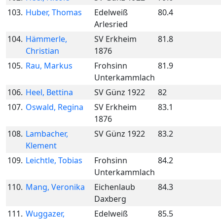
103.
Huber, Thomas
Edelweiß
80.4
Arlesried
104.
Hämmerle,
SV Erkheim
81.8
Christian
1876
105.
Rau, Markus
Frohsinn
81.9
Unterkammlach
106.
Heel, Bettina
SV Günz 1922
82
107.
Oswald, Regina
SV Erkheim
83.1
1876
108.
Lambacher,
SV Günz 1922
83.2
Klement
109.
Leichtle, Tobias
Frohsinn
84.2
Unterkammlach
110.
Mang, Veronika
Eichenlaub
84.3
Daxberg
111.
Wuggazer,
Edelweiß
85.5