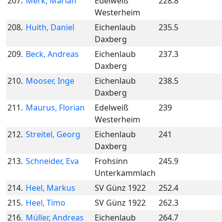
207.
Merk, Marian
Edelweiß
228.8
Westerheim
208.
Huith, Daniel
Eichenlaub
235.5
Daxberg
209.
Beck, Andreas
Eichenlaub
237.3
Daxberg
210.
Mooser, Inge
Eichenlaub
238.5
Daxberg
211.
Maurus, Florian
Edelweiß
239
Westerheim
212.
Streitel, Georg
Eichenlaub
241
Daxberg
213.
Schneider, Eva
Frohsinn
245.9
Unterkammlach
214.
Heel, Markus
SV Günz 1922
252.4
215.
Heel, Timo
SV Günz 1922
262.3
216.
Müller, Andreas
Eichenlaub
264.7