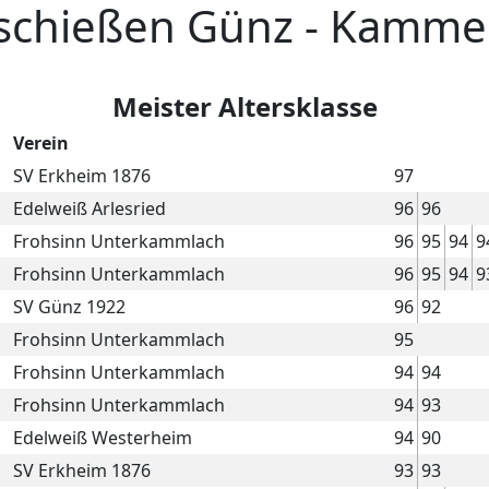
schießen Günz - Kamme
Meister Altersklasse
Verein
SV Erkheim 1876
97
Edelweiß Arlesried
96
96
Frohsinn Unterkammlach
96
95
94
9
Frohsinn Unterkammlach
96
95
94
9
SV Günz 1922
96
92
Frohsinn Unterkammlach
95
Frohsinn Unterkammlach
94
94
Frohsinn Unterkammlach
94
93
Edelweiß Westerheim
94
90
SV Erkheim 1876
93
93