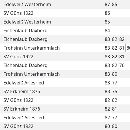
Edelweiß Westerheim
87
85
SV Günz 1922
86
Edelweiß Westerheim
85
Eichenlaub Daxberg
84
Eichenlaub Daxberg
83
82
82
Frohsinn Unterkammlach
83
82
81
8
SV Günz 1922
83
82
81
Eichenlaub Daxberg
83
82
76
Frohsinn Unterkammlach
83
80
Edelweiß Arlesried
83
77
SV Erkheim 1876
83
75
SV Günz 1922
82
82
SV Erkheim 1876
82
81
Edelweiß Arlesried
82
77
SV Günz 1922
80
80