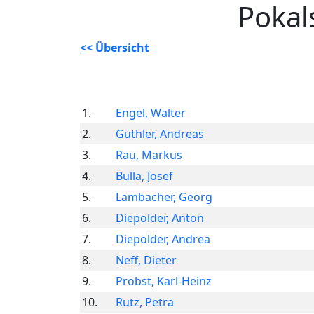
Pokal
<< Übersicht
1.
Engel, Walter
2.
Güthler, Andreas
3.
Rau, Markus
4.
Bulla, Josef
5.
Lambacher, Georg
6.
Diepolder, Anton
7.
Diepolder, Andrea
8.
Neff, Dieter
9.
Probst, Karl-Heinz
10.
Rutz, Petra