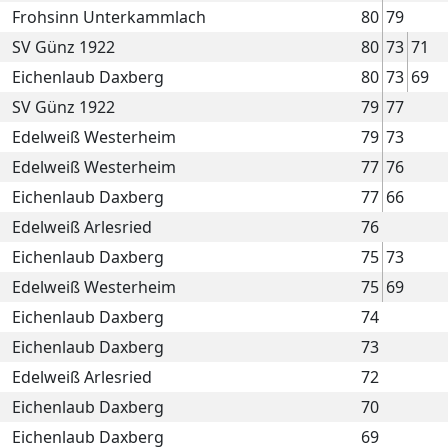
Frohsinn Unterkammlach
80
79
SV Günz 1922
80
73
71
Eichenlaub Daxberg
80
73
69
SV Günz 1922
79
77
Edelweiß Westerheim
79
73
Edelweiß Westerheim
77
76
Eichenlaub Daxberg
77
66
Edelweiß Arlesried
76
Eichenlaub Daxberg
75
73
Edelweiß Westerheim
75
69
Eichenlaub Daxberg
74
Eichenlaub Daxberg
73
Edelweiß Arlesried
72
Eichenlaub Daxberg
70
Eichenlaub Daxberg
69