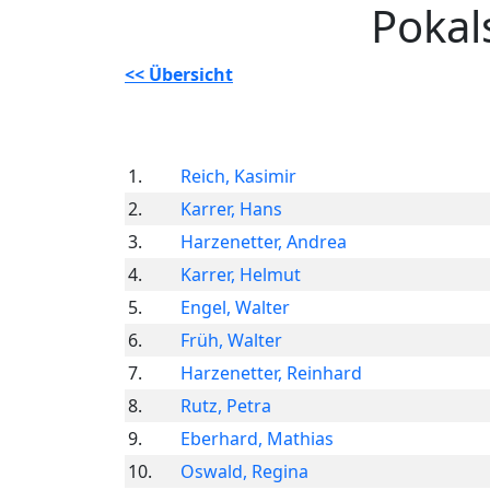
Pokal
<< Übersicht
1.
Reich, Kasimir
2.
Karrer, Hans
3.
Harzenetter, Andrea
4.
Karrer, Helmut
5.
Engel, Walter
6.
Früh, Walter
7.
Harzenetter, Reinhard
8.
Rutz, Petra
9.
Eberhard, Mathias
10.
Oswald, Regina